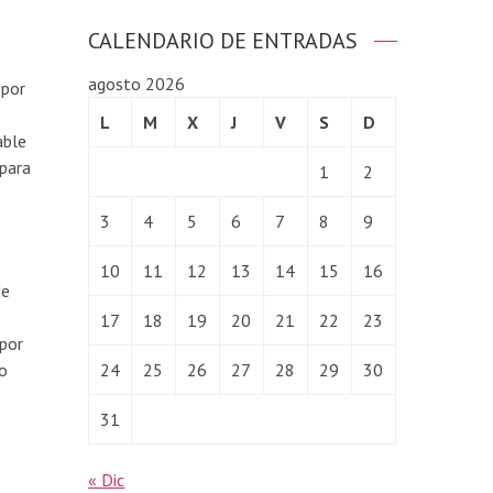
CALENDARIO DE ENTRADAS
agosto 2026
 por
L
M
X
J
V
S
D
able
 para
1
2
3
4
5
6
7
8
9
10
11
12
13
14
15
16
de
17
18
19
20
21
22
23
 por
do
24
25
26
27
28
29
30
31
« Dic