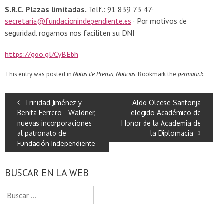
S.R.C. Plazas limitadas.
Telf.: 91 839 73 47·
secretaria@fundacionindependiente.es
· Por motivos de
seguridad, rogamos nos faciliten su DNI
https://goo.gl/CyBEbh
This entry was posted in
Notas de Prensa
,
Noticias
. Bookmark the
permalink
.
Trinidad Jiménez y
Aldo Olcese Santonja
Benita Ferrero –Waldner,
elegido Académico de
nuevas incorporaciones
Honor de la Academia de
al patronato de
la Diplomacia
Fundación Independiente
BUSCAR EN LA WEB
Buscar: