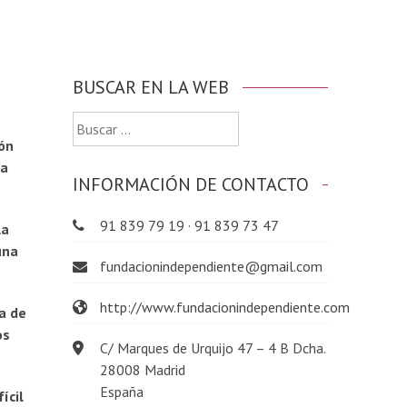
BUSCAR EN LA WEB
Buscar:
ión
la
INFORMACIÓN DE CONTACTO
91 839 79 19 · 91 839 73 47
la
una
fundacionindependiente@gmail.com
http://www.fundacionindependiente.com
a de
os
C/ Marques de Urquijo 47 – 4 B Dcha.
28008 Madrid
España
ícil