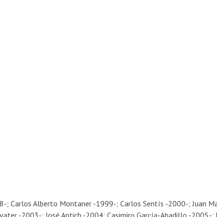
8-; Carlos Alberto Montaner -1999-; Carlos Sentís -2000-; Juan M
vater -2003-; José Antich -2004; Casimiro García-Abadillo -2005-; 