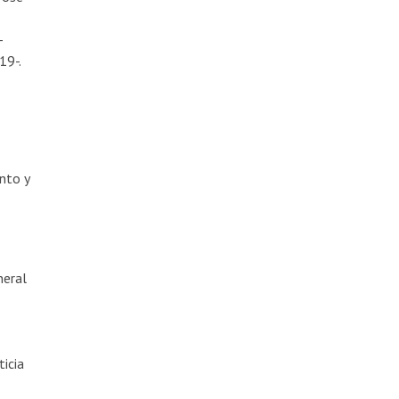
–
19-.
nto y
neral
ticia