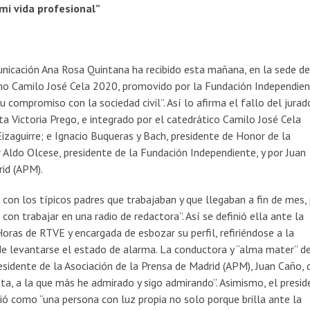
mi vida profesional”
unicación Ana Rosa Quintana ha recibido esta mañana, en la sede de
smo Camilo José Cela 2020, promovido por la Fundación Independien
u compromiso con la sociedad civil”. Así lo afirma el fallo del jurad
sta Victoria Prego, e integrado por el catedrático Camilo José Cela
izaguirre; e Ignacio Buqueras y Bach, presidente de Honor de la
 Aldo Olcese, presidente de la Fundación Independiente, y por Juan
rid (APM).
, con los típicos padres que trabajaban y que llegaban a fin de mes,
n trabajar en una radio de redactora”. Así se definió ella ante la
oras de RTVE y encargada de esbozar su perfil, refiriéndose a la
e levantarse el estado de alarma. La conductora y “alma mater” de
sidente de la Asociación de la Prensa de Madrid (APM), Juan Caño, 
ista, a la que más he admirado y sigo admirando”. Asimismo, el presi
bió como “una persona con luz propia no solo porque brilla ante la