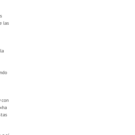
os
e las
la
ando
y con
 «ha
stas