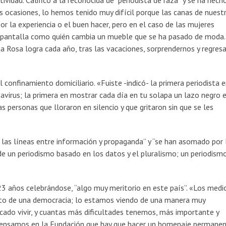
vidad. Calificó a la reconocida de “periodista de raza” y se ha hecho
ocasiones, lo hemos tenido muy difícil porque las canas de nuest
r la experiencia o el buen hacer, pero en el caso de las mujeres
a pantalla como quién cambia un mueble que se ha pasado de moda.
a Rosa logra cada año, tras las vacaciones, sorprendernos y regresa
l confinamiento domiciliario. «Fuiste -indicó- la primera periodista 
navirus; la primera en mostrar cada día en tu solapa un lazo negro 
as personas que lloraron en silencio y que gritaron sin que se les
o las líneas entre información y propaganda” y “se han asomado por 
 de un periodismo basado en los datos y el pluralismo; un periodism
23 años celebrándose, “algo muy meritorio en este país”. «Los medi
nto de una democracia; lo estamos viendo de una manera muy
cado vivir, y cuantas más dificultades tenemos, más importante y
 pensamos en la Fundación que hay que hacer un homenaje permanen