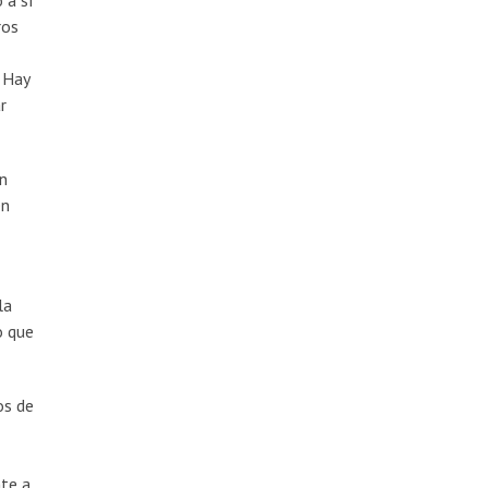
 a sí
ros
 Hay
r
en
en
la
o que
os de
te a