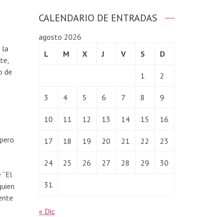
CALENDARIO DE ENTRADAS
agosto 2026
 la
L
M
X
J
V
S
D
te,
o de
1
2
3
4
5
6
7
8
9
10
11
12
13
14
15
16
 pero
17
18
19
20
21
22
23
24
25
26
27
28
29
30
 “El
31
quien
dente
« Dic