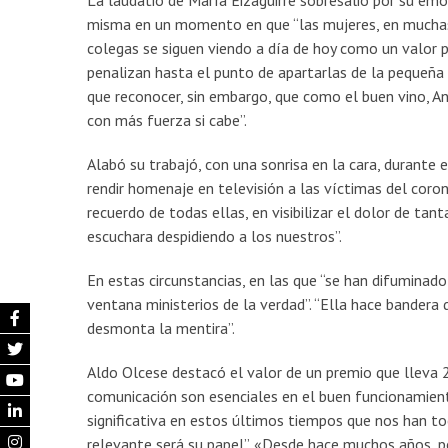
La laudatio de María Eizaguirre sobresalió por su emoti
misma en un momento en que “las mujeres, en muchas 
colegas se siguen viendo a día de hoy como un valor po
penalizan hasta el punto de apartarlas de la pequeñ
que reconocer, sin embargo, que como el buen vino, An
con más fuerza si cabe”.
Alabó su trabajó, con una sonrisa en la cara, durante e
rendir homenaje en televisión a las víctimas del coro
recuerdo de todas ellas, en visibilizar el dolor de tant
escuchara despidiendo a los nuestros”.
En estas circunstancias, en las que “se han difuminad
ventana ministerios de la verdad”. “Ella hace bandera
desmonta la mentira”.
Aldo Olcese destacó el valor de un premio que lleva 
comunicación son esenciales en el buen funcionamie
significativa en estos últimos tiempos que nos han to
relevante será su papel”. «Desde hace muchos años,