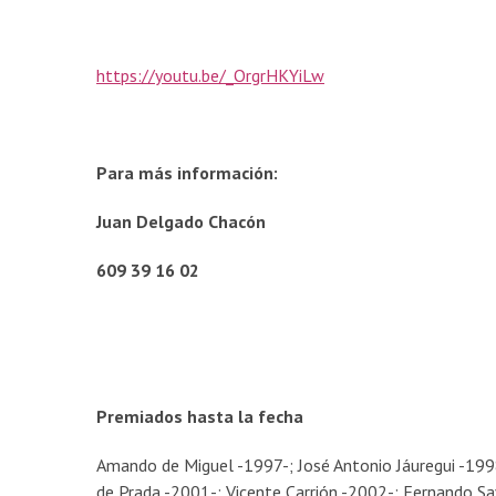
https://youtu.be/_OrgrHKYiLw
Para más información:
Juan Delgado Chacón
609 39 16 02
Premiados hasta la fecha
Amando de Miguel -1997-; José Antonio Jáuregui -199
de Prada -2001-; Vicente Carrión -2002-; Fernando Sa