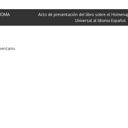
DIOMA
Acto de presentación del libro sobre el Homena
Universal al Idioma Español
entario.