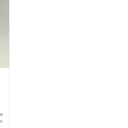
a.
os