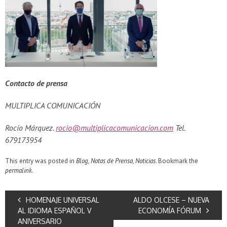
Contacto de prensa
MULTIPLICA COMUNICACIÓN
Roc
í
o M
á
rquez.
rocio@multiplicacomunicacion.com
Tel.
679173954
This entry was posted in
Blog
,
Notas de Prensa
,
Noticias
. Bookmark the
permalink
.
HOMENAJE UNIVERSAL
ALDO OLCESE – NUEVA
AL IDIOMA ESPAÑOL V
ECONOMÍA FÓRUM
ANIVERSARIO