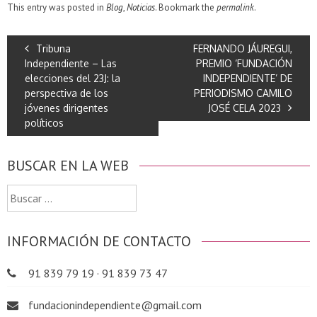
This entry was posted in
Blog
,
Noticias
. Bookmark the
permalink
.
Tribuna
FERNANDO JÁUREGUI,
Independiente – Las
PREMIO ‘FUNDACIÓN
elecciones del 23J: la
INDEPENDIENTE’ DE
perspectiva de los
PERIODISMO CAMILO
jóvenes dirigentes
JOSÉ CELA 2023
políticos
BUSCAR EN LA WEB
Buscar:
INFORMACIÓN DE CONTACTO
91 839 79 19 · 91 839 73 47
fundacionindependiente@gmail.com