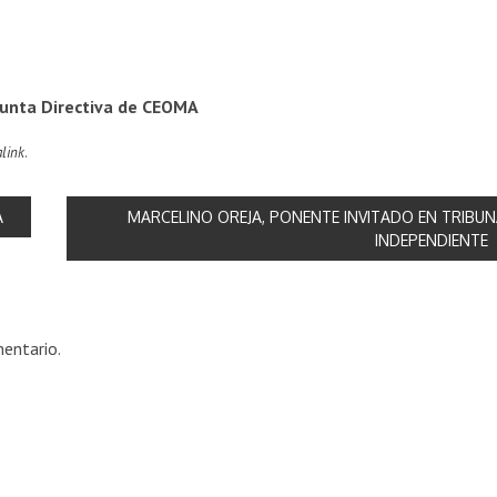
 Junta Directiva de CEOMA
link
.
A
MARCELINO OREJA, PONENTE INVITADO EN TRIBU
INDEPENDIENTE
entario.