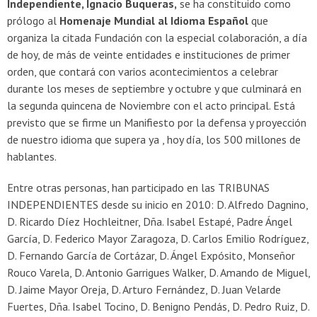
Independiente, Ignacio Buqueras,
se ha constituido como
prólogo al
Homenaje Mundial al Idioma Español
que
organiza la citada Fundación con la especial colaboración, a día
de hoy, de más de veinte entidades e instituciones de primer
orden, que contará con varios acontecimientos a celebrar
durante los meses de septiembre y octubre y que culminará en
la segunda quincena de Noviembre con el acto principal. Está
previsto que se firme un Manifiesto por la defensa y proyección
de nuestro idioma que supera ya , hoy día, los 500 millones de
hablantes.
Entre otras personas, han participado en las TRIBUNAS
INDEPENDIENTES desde su inicio en 2010: D. Alfredo Dagnino,
D. Ricardo Díez Hochleitner, Dña. Isabel Estapé, Padre Ángel
García, D. Federico Mayor Zaragoza, D. Carlos Emilio Rodríguez,
D. Fernando García de Cortázar, D. Ángel Expósito, Monseñor
Rouco Varela, D. Antonio Garrigues Walker, D. Amando de Miguel,
D. Jaime Mayor Oreja, D. Arturo Fernández, D. Juan Velarde
Fuertes, Dña. Isabel Tocino, D. Benigno Pendás, D. Pedro Ruiz, D.