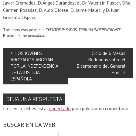
Javier Cremades, D. Ángel Durández, el Dr. Valentín Fuster, Dña.
Carmen Posadas, D. Aldo Olcese, D. Jaime Malet, y D. Juan
Gonzalo Ospina.
This entry was posted in
EVENTOS PASADOS
,
TRIBUNA INDEPENDIENTE
.
Bookmark the
permalink
.
LOS JOVENES
Ciclo de 6 Mesas
ABOGADOS ABOGAN
Redondas sobre el
POR LA INDEPENDENCIA
Bicentenario del General
DE LA JUSTICIA
Prim
ESPAÑOLA
DEJA UNA RESPUESTA
Lo siento, debes estar
conectado
para publicar un comentario.
BUSCAR EN LA WEB