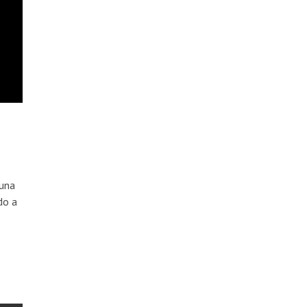
 una
do a