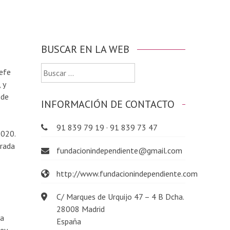
BUSCAR EN LA WEB
Buscar:
efe
 y
 de
INFORMACIÓN DE CONTACTO
91 839 79 19 · 91 839 73 47
2020.
erada
fundacionindependiente@gmail.com
http://www.fundacionindependiente.com
C/ Marques de Urquijo 47 – 4 B Dcha.
28008 Madrid
la
España