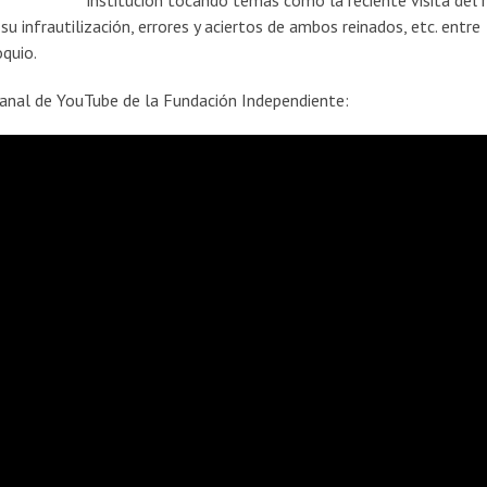
institución tocando temas como la reciente visita del 
 su infrautilización, errores y aciertos de ambos reinados, etc. entre
quio.
 canal de YouTube de la Fundación Independiente: