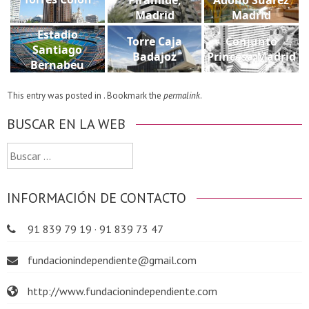
Madrid
Madrid
Estadio
Torre Caja
Conjunto
Santiago
Badajoz
Princesa Madrid
Bernabeu
This entry was posted in . Bookmark the
permalink
.
BUSCAR EN LA WEB
Buscar:
INFORMACIÓN DE CONTACTO
91 839 79 19 · 91 839 73 47
fundacionindependiente@gmail.com
http://www.fundacionindependiente.com