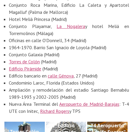
Conjunto Roca Marina, Edificio La Caleta y Apartotel
Magalluf (Palma de Mallorca)
Hotel Meliá Princesa (Madrid)
Conjunto Playamar,
La Nogalera
y hotel Meliá en
Torremolinos (Málaga)
Oficinas en calle O’Donnell, 34 (Madrid)
1964-1970. Barrio San Ignacio de Loyola (Madrid)
Conjunto Galaxia (Madrid)
Torres de Colón
(Madrid)
Edificio Pirámide
(Madrid)
Edificio bancario en
calle Génova
, 27 (Madrid)
Condominio Laroc, Florida (Estados Unidos)
Ampliación y remodelación del estadio Santiago Bernabéu
1989-1993 y 2002-2005 (Madrid)
Nueva Área Terminal del
Aeropuerto de Madrid-Barajas
: T-4
UTE con Initec,
Richard Rogers
y TPS
Edificio
T4 Aeropuerto
Torres Colón
Piramide,
"Adolfo Suarez"