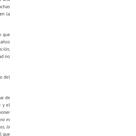
uchas
en la
o que
 años
ción,
ad no
o del
ar de
 y el
poner
no es
as, la
l que