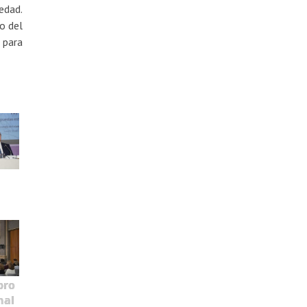
edad.
o del
 para
bro
nal