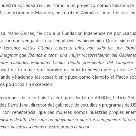
e nuestra sociedad civil en torno a un proyecto común basándose 
Marías y Gregorio Marañón, entre otros. Animó a todos los asisten
dad, Mario Garcés, felicitó a la Fundación Independiente por «sacudi
rtación que venga de la sociedad civil es bienvenida. Quiso, sin emb
e terreno:
«Estos últimos cuarenta años han sido de una formi
 imaginar que íbamos a tener una mujer vicepresidenta del Gobierno
antes ciudades españolas, hemos tenido presidentas del Congreso 
minal de la mujer y el hombre es ridículo puesto que ya existe. 
jando y haciendo las cosas bien y puso como ejemplo el Pacto sob
s políticos sin excepción.
venciones de José Luis Casero, presidente de ARHOE; Leticia Sob
ez Santillana, director del gabinete de estudios y programas de U
rmó, con vehemencia, que las mujeres somos nuestras propias enem
uestos de alta dirección no apoyamos a nuestras compañeras. Si no 
demás nosotras seremos nuestro propio cáncer».