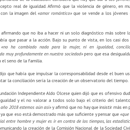
ncepto real de igualdad. Afirmó que la violencia de género, en m
o con la imagen del
«amor romántico»
que se vende a los jóvenes 
 afirmando que no iba a hacer ni un solo diagnóstico más sobre l
bía que pasar a la acción. Bajo su punto de vista, en los casi dos
a
«no ha cambiado nada para la mujer, ni en igualdad, concilia
da muy profundamente en nuestra sociedad»
pero que esa desiguald
 el seno de la familia.
dijo que había que impulsar la corresponsabilidad desde el buen us
r la conciliación sería la creación de un observatorio del tiempo.
Fundación Independiente Aldo Olcese quien dijó que es ofensivo dud
gualdad y el no valorar a todos solo bajo el criterio del talento
l año 2018 estemos aún así»
y afirmó que no hay que insistir más en 
r ya que eso está demostrado más que suficiente y pensar que
«que 
l entre hombre y mujer es ir en contra de los tiempos, las estadístic
omunicando la creación de la Comisión Nacional de la Sociedad Civi