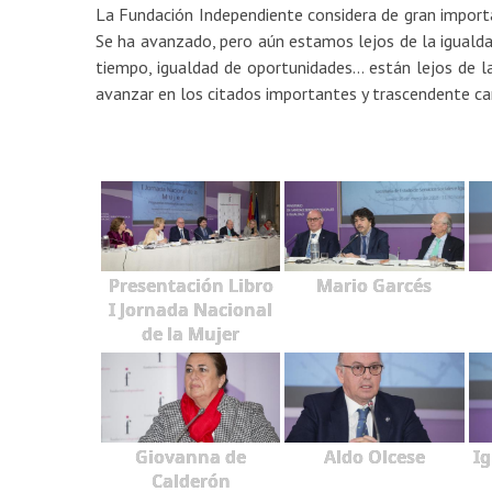
La Fundación Independiente considera de gran importan
Se ha avanzado, pero aún estamos lejos de la igualda
tiempo, igualdad de oportunidades… están lejos de l
avanzar en los citados importantes y trascendente c
Presentación Libro
Mario Garcés
I Jornada Nacional
de la Mujer
Giovanna de
Aldo Olcese
I
Calderón