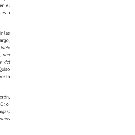
en el
tes a
r las
argo,
dable
, una
y del
Quiso
re la
erón,
SO; o
igas:
somos