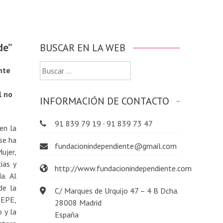
de”
BUSCAR EN LA WEB
Buscar:
nte
l no
INFORMACIÓN DE CONTACTO
91 839 79 19 · 91 839 73 47
en la
se ha
fundacionindependiente@gmail.com
ujer,
ias y
http://www.fundacionindependiente.com
a. Al
de la
C/ Marques de Urquijo 47 – 4 B Dcha.
DEPE,
28008 Madrid
 y la
España