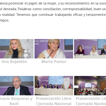
cia potenciar el papel de la mujer, y su reconocimiento en la soci
d deseada. Palabras como conciliación, corresponsabilidad, buen us
a realidad. Tenemos que continuar trabajando eficaz y tenazmente
ampos.
Ana Bujaldón
Marta Pastor
gnacio Buqueras y
Presentación Libro
Presentación Li
Bach
I Jornada Nacional
I Jornada Nacio