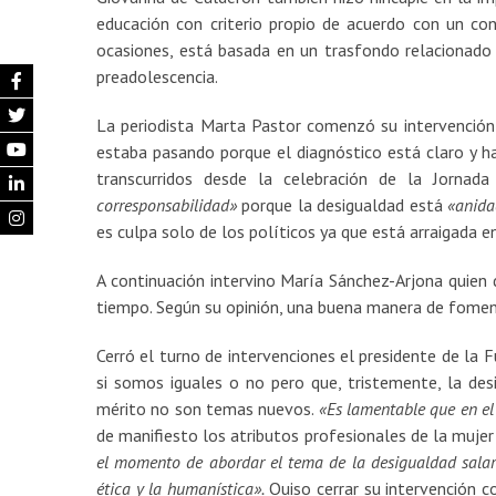
educación con criterio propio de acuerdo con un co
ocasiones, está basada en un trasfondo relacionad
preadolescencia.
La periodista Marta Pastor comenzó su intervención
estaba pasando porque el diagnóstico está claro y ha
transcurridos desde la celebración de la Jornad
corresponsabilidad»
porque la desigualdad está
«anida
es culpa solo de los políticos ya que está arraigada en
A continuación intervino María Sánchez-Arjona quien 
tiempo. Según su opinión, una buena manera de fomenta
Cerró el turno de intervenciones el presidente de la 
si somos iguales o no pero que, tristemente, la desi
mérito no son temas nuevos.
«Es lamentable que en e
de manifiesto los atributos profesionales de la muje
el momento de abordar el tema de la desigualdad salaria
ética y la humanística».
Quiso cerrar su intervención c