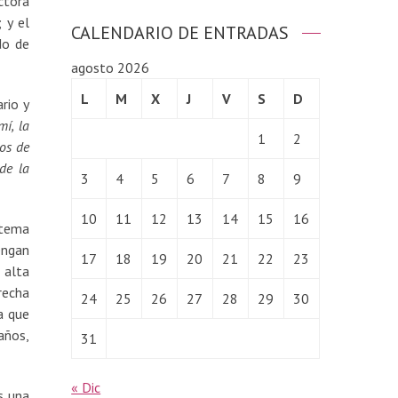
ctora
 y el
CALENDARIO DE ENTRADAS
do de
agosto 2026
L
M
X
J
V
S
D
rio y
mí, la
1
2
os de
de la
3
4
5
6
7
8
9
10
11
12
13
14
15
16
 tema
engan
17
18
19
20
21
22
23
 alta
recha
24
25
26
27
28
29
30
a que
años,
31
« Dic
s una