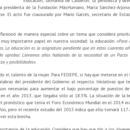
Educación, Giovanna de Calderón; la periodista y dire
a presidenta de la Fundación MásHumano, María Sánchez-Arjona;
ese. El acto fue clausurado por Mario Garcés, secretario de Esta
flexionó de manera especial sobre un tema que considera priorita
 muy importante papel en nuestra sociedad: la educación.
«Para 
s. La educación es la asignatura pendiente que en estos cuarenta añ
do aprobar. Llevamos años hablando de la necesidad de un Pacto 
za y posibilidades».
do el talento de la mujer. Para FEDEPE, sí hay que meterse en el
palabras del presidente del Gobierno al respecto. Iniciativas que t
son necesarias para aumentar el bajo porcentaje de puestos de
 en el año 2013, que llegaba sólo al 18.5%. La situación de la b
l pronóstico que tenía el Foro Económico Mundial en el 2014 er
ños, pero el reciente estudio del 2015 indica que ello tomará 117 
lver esta brecha.
portancia de la educación. Considera que hay que dar a los jóvene