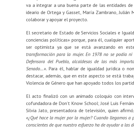
va a integrar a una buena parte de las entidades d
ideario de Ortega y Gasset, María Zambrano, Julián 
colaborar y apoyar el proyecto.
El secretario de Estado de Servicios Sociales e Igual
conciencias políticas» porque, para él, cualquier apo
ser optimista ya que se está avanzando en est
transformación para la mujer. En 1978 no se podía ni
Defensora del Pueblo, alcaldesas de las más import
Senado…».
Para él, hablar de igualdad jurídica o no
destacar, además, que en este aspecto se está traba
Violencia de Género que han apoyado todos los partido
El acto finalizó con un animado coloquio con inter
cofundadora de Don’t Know School; José Luis Fernánd
Silvia Jato, presentadora de televisión, quien afi
«¿Qué hace la mujer por la mujer? Cuando llegamos a p
conscientes de que nuestro esfuerzo ha de ayudar a las 