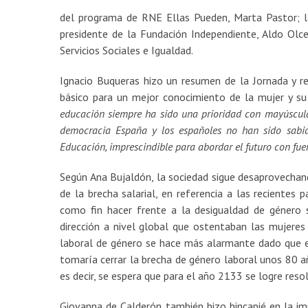
del programa de RNE Ellas Pueden, Marta Pastor; l
presidente de la Fundación Independiente, Aldo Olc
Servicios Sociales e Igualdad.
Ignacio Buqueras hizo un resumen de la Jornada y re
básico para un mejor conocimiento de la mujer y su
educación siempre ha sido una prioridad con mayúscula
democracia España y los españoles no han sido sabi
Educación, imprescindible para abordar el futuro con fuer
Según Ana Bujaldón, la sociedad sigue desaprovechan
de la brecha salarial, en referencia a las recientes 
como fin hacer frente a la desigualdad de género 
dirección a nivel global que ostentaban las mujeres
laboral de género se hace más alarmante dado que e
tomaría cerrar la brecha de género laboral unos 80 a
es decir, se espera que para el año 2133 se logre reso
Giovanna de Calderón también hizo hincapié en la im