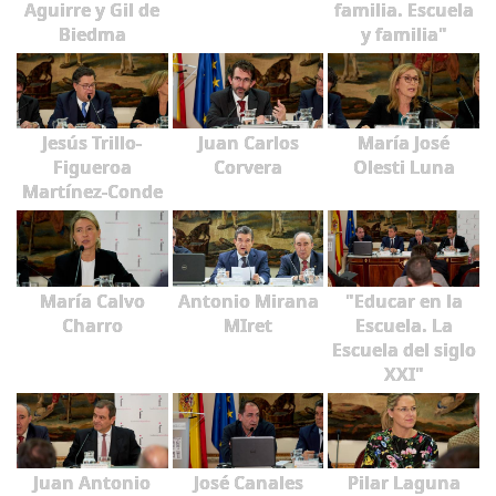
Aguirre y Gil de
familia. Escuela
Biedma
y familia"
Jesús Trillo-
Juan Carlos
María José
Figueroa
Corvera
Olesti Luna
Martínez-Conde
María Calvo
Antonio Mirana
"Educar en la
Charro
MIret
Escuela. La
Escuela del siglo
XXI"
Juan Antonio
José Canales
Pilar Laguna