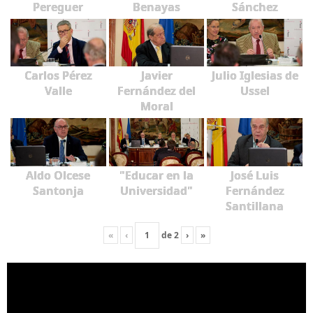
Pereguer
Benayas
Sánchez
Carlos Pérez
Javier
Julio Iglesias de
Valle
Fernández del
Ussel
Moral
Aldo Olcese
"Educar en la
José Luis
Santonja
Universidad"
Fernández
Santillana
«
‹
de
2
›
»