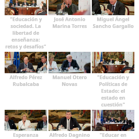
"Educación y
José Antonio
Miguel Ángel
sociedad. La
Marina Torres
Sancho Gargallo
libertad de
enseñanza:
retos y desafíos"
Alfredo Pérez
Manuel Otero
"Educación y
Rubalcaba
Novas
Políticas de
Estado: el
estado en
cuestión"
Esperanza
Alfredo Dagnino
"Educar en