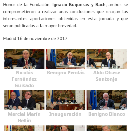
Honor de la Fundación,
Ignacio Buqueras y Bach,
ambos se
comprometieron a realizar unas conclusiones que recojan las
interesantes aportaciones obtenidas en esta jornada y que
serán publicadas a la mayor brevedad.
Madrid 16 de noviembre de 2017
Nicolás
Benigno Pendás
Aldo Olcese
Fernández
Santonja
Guisado
Marcial Marín
Inauguración
Benigno Blanco
Hellín