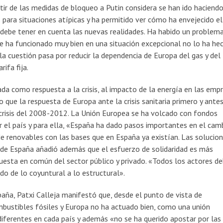
partir de las medidas de bloqueo a Putin considera se han ido haciendo
 para situaciones atípicas y ha permitido ver cómo ha envejecido el
debe tener en cuenta las nuevas realidades. Ha habido un problem
e ha funcionado muy bien en una situación excepcional no lo ha he
 la cuestión pasa por reducir la dependencia de Europa del gas y del
ifa fija.
ada como respuesta a la crisis, al impacto de la energía en las emp
 que la respuesta de Europa ante la crisis sanitaria primero y antes
a crisis del 2008-2012. La Unión Europea se ha volcado con fondos
el país y para ella, «España ha dado pasos importantes en el cam
 renovables con las bases que en España ya existían. Las solucio
 de España añadió además que el esfuerzo de solidaridad es más
puesta en común del sector público y privado. «Todos los actores d
o de lo coyuntural a lo estructural».
spaña, Patxi Calleja manifestó que, desde el punto de vista de
ombustibles fósiles y Europa no ha actuado bien, como una unión
ferentes en cada país y además «no se ha querido apostar por las