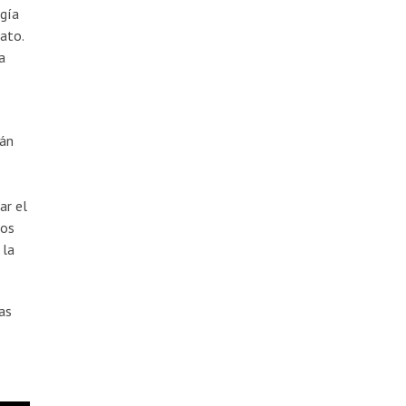
rgía
ato.
a
tán
ar el
los
 la
as