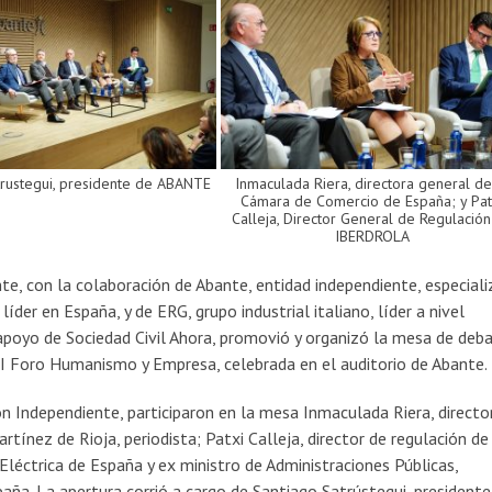
trustegui, presidente de ABANTE
Inmaculada Riera, directora general de
Cámara de Comercio de España; y Pat
Calleja, Director General de Regulació
IBERDROLA
e, con la colaboración de Abante, entidad independiente, especial
íder en España, y de ERG, grupo industrial italiano, líder a nivel
 apoyo de Sociedad Civil Ahora, promovió y organizó la mesa de deb
 Foro Humanismo y Empresa, celebrada en el auditorio de Abante.
n Independiente, participaron en la mesa Inmaculada Riera, directo
ínez de Rioja, periodista; Patxi Calleja, director de regulación de
 Eléctrica de España y ex ministro de Administraciones Públicas,
aña. La apertura corrió a cargo de Santiago Satrústegui, presidente