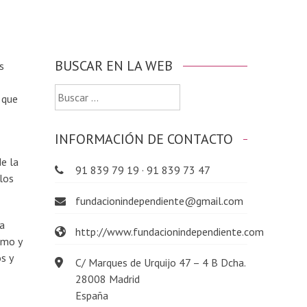
BUSCAR EN LA WEB
s
Buscar:
 que
INFORMACIÓN DE CONTACTO
n
de la
91 839 79 19 · 91 839 73 47
 los
fundacionindependiente@gmail.com
da
http://www.fundacionindependiente.com
tmo y
s y
C/ Marques de Urquijo 47 – 4 B Dcha.
28008 Madrid
España