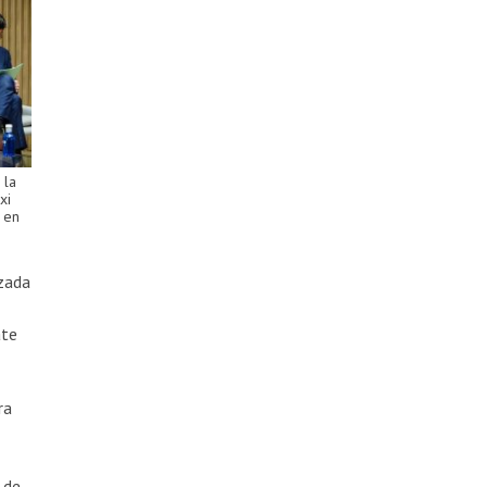
 la
xi
n en
izada
ate
ra
 de