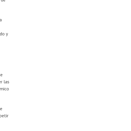
a
do y
de
r las
ómico
se
petir