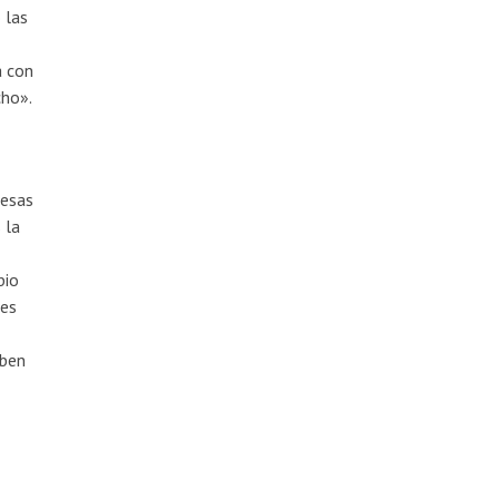
 las
a con
cho».
resas
 la
bio
nes
eben