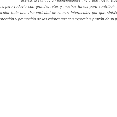
acerca, la Fundación Independiente inicia una nueva eta
s, pero todavía con grandes retos y muchas tareas para contribuir 
icular toda una rica variedad de cauces intermedios, par que, sinti
rotección y promoción de los valores que son expresión y razón de su 