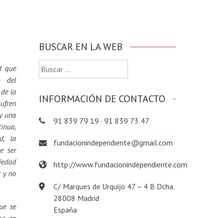
BUSCAR EN LA WEB
Buscar:
d que
o del
 de la
INFORMACIÓN DE CONTACTO
sufren
 y una
91 839 79 19 · 91 839 73 47
tinua,
d, la
fundacionindependiente@gmail.com
e ser
iedad
http://www.fundacionindependiente.com
r y no
C/ Marques de Urquijo 47 – 4 B Dcha.
28008 Madrid
ue se
España