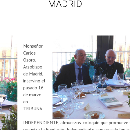
MADRID
Monseñor
Carlos
Osoro,
Arzobispo
de Madrid,
intervino el
pasado 16
de marzo
en
TRIBUNA
INDEPENDIENTE, almuerzos-coloquio que promueve 
organiza la Fundación Independiente, que preside Ignac