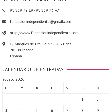
91 839 79 19 · 91 839 73 47
fundacionindependiente@gmail.com
http://www.fundacionindependiente.com
C/ Marques de Urquijo 47 – 4 B Dcha.
28008 Madrid
España
CALENDARIO DE ENTRADAS
agosto 2026
L
M
X
J
V
S
D
1
2
3
4
5
6
7
8
9