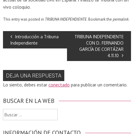
vivo coloquio.
This entry was posted in
TRIBUNA INDEPENDIENTE
. Bookmark the
permalink
.
Introducción a Tribuna
TRIBUNA INDEPENDIENTE
Independiente
CON D. FERNANDO
GARCÍA DE CORTÁZAR
4.11.10
DEJA UNA RESPUESTA
Lo siento, debes estar
conectado
para publicar un comentario.
BUSCAR EN LA WEB
Buscar:
INFORMACIÓN DE CONTACTO