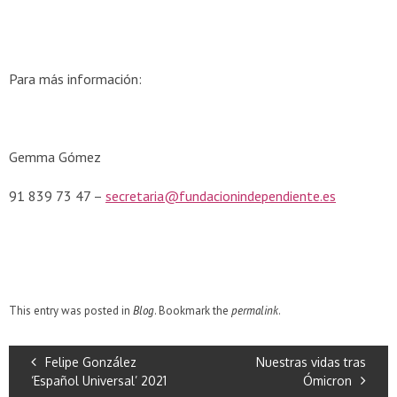
Para más información:
Gemma Gómez
91 839 73 47 –
secretaria@fundacionindependiente.es
This entry was posted in
Blog
. Bookmark the
permalink
.
Felipe González
Nuestras vidas tras
‘Español Universal’ 2021
Ómicron